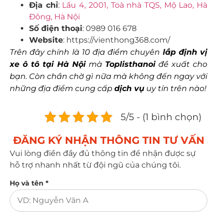
Địa chỉ
:
Lầu 4, 2001, Toà nhà TQS, Mộ Lao, Hà
Đông, Hà Nội
Số điện thoại
: 0989 016 678
Website
: https://vienthong368.com/
Trên đây chính là 10 địa điểm chuyên
lắp định vị
xe ô tô tại Hà Nội
mà
Toplisthanoi
đề xuất cho
bạn. Còn chần chờ gì nữa mà không đến ngay với
những địa điểm cung cấp
dịch vụ
uy tín trên nào!
5/5 - (1 bình chọn)
ĐĂNG KÝ NHẬN THÔNG TIN TƯ VẤN​
Vui lòng điền đầy đủ thông tin để nhận được sự
hỗ trợ nhanh nhất từ đội ngũ của chúng tôi.
Họ và tên *