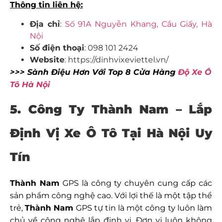
Thông tin liên hệ:
Địa chỉ
:
Số 91A Nguyễn Khang, Cầu Giấy, Hà
Nội
Số điện thoại
: 098 101 2424
Website
: https://dinhvixeviettel.vn/
>>> Sành Điệu Hơn Với Top 8 Cửa Hàng
Độ Xe Ô
Tô Hà Nội
5. Công Ty Thành Nam –
Lắp
Định Vị Xe Ô Tô Tại Hà Nội Uy
Tín
Thành Nam
GPS là công ty chuyên cung cấp các
sản phẩm công nghệ cao. Với lợi thế là một tập thể
trẻ,
Thành Nam
GPS tự tin là một công ty luôn làm
chủ về công nghệ lắp định vị. Đơn vị luôn không