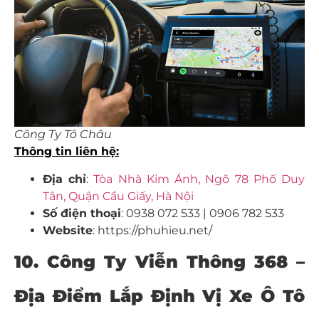
Công Ty Tô Châu
Thông tin liên hệ:
Địa chỉ
:
Tòa Nhà Kim Ánh, Ngõ 78 Phố Duy
Tân, Quận Cầu Giấy, Hà Nội
Số điện thoại
: 0938 072 533 | 0906 782 533
Website
: https://phuhieu.net/
10. Công Ty Viễn Thông 368 –
Địa Điểm
Lắp Định Vị Xe Ô Tô