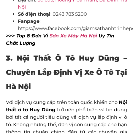
Nội
Số điện thoại
: 0243 783 5200
Fanpage
:
https://www.facebook.com/giamsathanhtrinhepo
>>> Top 8 Đơn Vị
Sơn Xe Máy Hà Nội
Uy Tín
Chất Lượng
3. Nội Thất Ô Tô Huy Dũng –
Chuyên
Lắp Định Vị Xe Ô Tô Tại
Hà Nội
Với dịch vụ cung cấp trên toàn quốc khiến cho
Nội
thất ô tô Huy Dũng
trở nên phổ biến và tin dùng
bởi tất cả người tiêu dùng về dịch vụ lắp định vị ô
tô. Không những thế, đơn vị còn cung cấp cho bạn
thông tin chuẩn chỉnh đến từ các chuyên gia