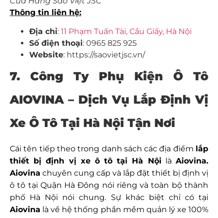
Cửa Hàng Sao Việt JSC
Thông tin liên hệ:
Địa chỉ
:
11 Phạm Tuấn Tài, Cầu Giấy, Hà Nội
Số điện thoại
: 0965 825 925
Website
: https://saovietjsc.vn/
7. Công Ty Phụ Kiện Ô Tô
AIOVINA – Dịch Vụ
Lắp Định Vị
Xe Ô Tô Tại Hà Nội Tận Nơi
Cái tên tiếp theo trong danh sách các địa điểm
lắp
thiết bị định vị xe ô tô tại Hà Nội
là
Aiovina.
Aiovina
chuyên cung cấp và lắp đặt thiết bị định vị
ô tô tại Quận Hà Đông nói riêng và toàn bộ thành
phố Hà Nội nói chung. Sự khác biệt chỉ có tại
Aiovina
là về hệ thống phần mềm quản lý xe 100%