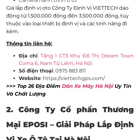
Camera hành trình ô tô
Giá lắp định vị oto Công Ty Định Vị VIETTECH dao
động từ 1.500.000 đồng đến 3.500.000 đồng, tùy
thuộc vào loại thiết bị định vị và các tính năng đi
kèm.
Thông tin liên hệ:
Địa chỉ
:
Tầng 1 CT3 Khu Đô Thị Dream Town
Coma 6, Nam Từ Liêm, Hà Nội
Số điện thoại
: 0975 883 811
Website
: https://viettechgps.com/
>>> Top 26 Địa Điểm
Dán Xe Máy Hà Nội
Uy Tín
Và Chất Lượng
2. Công Ty Cổ phần Thương
Mại EPOSI – Giải Pháp
Lắp Định
Vị Xe Ô Tô Tại Hà Nội