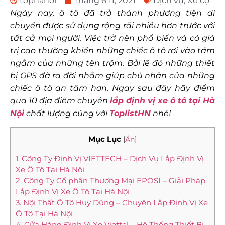
tophanoi
Tháng 6 11, 2021
Dịch vụ
,
Xe cộ
Ngày nay, ô tô đã trở thành phương tiện di
chuyển được sử dụng rộng rãi nhiều hơn trước với
tất cả mọi người. Việc trở nên phổ biến và có giá
trị cao thường khiến những chiếc ô tô rơi vào tầm
ngắm của những tên trộm. Bởi lẽ đó những thiết
bị GPS đã ra đời nhằm giúp chủ nhân của những
chiếc ô tô an tâm hơn. Ngay sau đây hãy điểm
qua 10 địa điểm chuyên
lắp định vị xe ô tô tại Hà
Nội
chất lượng cùng với
ToplistHN
nhé!
Mục Lục
[
Ẩn
]
1. Công Ty Định Vị VIETTECH – Dịch Vụ Lắp Định Vị
Xe Ô Tô Tại Hà Nội
2. Công Ty Cổ phần Thương Mại EPOSI – Giải Pháp
Lắp Định Vị Xe Ô Tô Tại Hà Nội
3. Nội Thất Ô Tô Huy Dũng – Chuyên Lắp Định Vị Xe
Ô Tô Tại Hà Nội
4. Cửa Hàng Định Vị Xe Viettel – Hệ Thống Thiết Bị