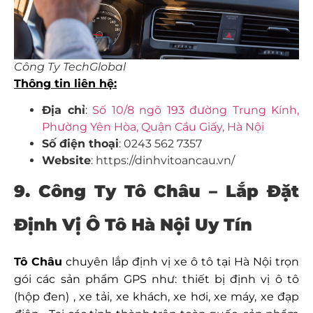
Công Ty TechGlobal
Thông tin liên hệ:
Địa chỉ
:
Số 10/8 ngõ 193 đường Trung Kính,
Phường Yên Hòa, Quận Cầu Giấy, Hà Nội
Số điện thoại
: 0243 562 7357
Website
: https://dinhvitoancau.vn/
9. Công Ty Tô Châu –
Lắp Đặt
Định Vị Ô Tô Hà Nội Uy Tín
Tô Châu
chuyên lắp định vị xe ô tô tại Hà Nội trọn
gói các sản phẩm GPS như: thiết bị định vị ô tô
(hộp đen) , xe tải, xe khách, xe hơi, xe máy, xe đạp