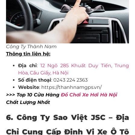
Công Ty Thành Nam
Thông tin liên hệ:
Địa chỉ
:
12 Ngõ 285 Khuất Duy Tiến, Trung
Hòa, Cầu Giấy, Hà Nội
Số điện thoại
: 0243 224 2363
Website
: https://thanhnamgps.vn/
>>> Top 10 Cửa Hàng
Đồ Chơi Xe Hơi Hà Nội
Chất Lượng Nhất
6. Công Ty Sao Việt JSC – Địa
Chỉ Cung Cấp
Định Vị Xe Ô Tô