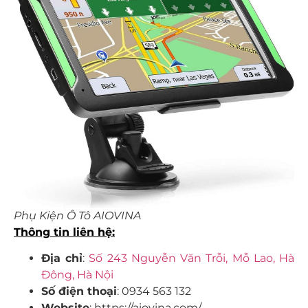
Phụ Kiện Ô Tô AIOVINA
Thông tin liên hệ:
Địa chỉ
:
Số 243 Nguyễn Văn Trỗi, Mỗ Lao, Hà
Đông, Hà Nội
Số điện thoại
: 0934 563 132
Website
: https://aiovina.com/