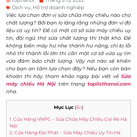
tophanoi
Tháng 3 15, 2022
Dịch vụ
,
Hỗ trợ doanh nghiệp
Việc lựa chọn đơn vị sửa chữa máy chiếu nào cho
chất lượng? Bởi bạn lo lắng rằng những đơn vị đó
liệu có uy tín? Để có một cơ sở sửa máy chiếu uy
tín, đội ngũ thợ sửa chất lượng thì thật khó. Để
không biến máy hư nhẹ thành hư nặng, chỉ bị lỗi
nhỏ thì thành lỗi lớn thì cần một cơ sở vừa uy tìn
vừa đảm bảo chất lượng. Vậy nơi nào
sẽ khiến
cho bạn an tâm lựa chọn đây? Nếu bạn còn băn
khoăn thì hãy tham khảo ngay bài viết về
Sửa
máy chiếu Hà Nội
trên trang
toplisthanoi.com
nha.
Mục Lục
[
Ẩn
]
1. Cửa Hàng VNPC – Sửa Chữa Máy Chiếu Giá Rẻ Hà
Nội
2. Cửa Hàng Đại Phát – Sửa Máy Chiếu Uy Tín Hà