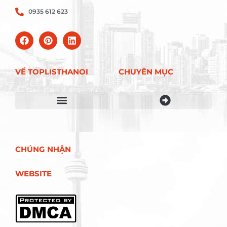
0935 612 623
VỀ TOPLISTHANOI
CHUYÊN MỤC
Điều khoản sử dụng
CHÚNG NHẬN
WEBSITE