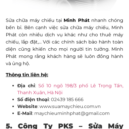
Sửa chữa máy chiếu tại
Minh Phát
nhanh chóng
bền bỉ. Bên cạnh việc sửa chữa máy chiếu, Minh
Phát còn nhiều dịch vụ khác như cho thuê máy
chiếu, lắp đặt,… Với các chính sách bảo hành toàn
diện cũng khiến cho mọi người tin tưởng. Minh
Phát mong rằng khách hàng sẽ luôn đồng hành
và ủng hộ.
Thông tin liên hệ:
Địa chỉ
:
Số 10 ngõ 198/3 phố Lê Trọng Tấn,
Thanh Xuân, Hà Nội
Số điện thoại
: 02439 185 666
Website
: www.suamaychieu.com.vn
E-Mail
: maychieuminhphat@gmail.com
5. Công Ty PKS – Sửa Máy