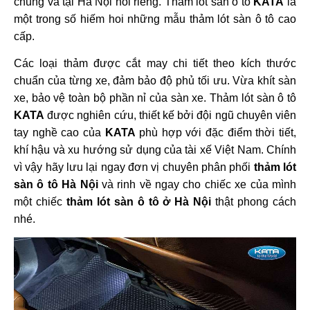
chung và tại Hà Nội nói riêng. Thảm lót sàn ô tô
KATA
là
một trong số hiếm hoi những mẫu thảm lót sàn ô tô cao
cấp.
Các loại thảm được cắt may chi tiết theo kích thước
chuẩn của từng xe, đảm bảo độ phủ tối ưu. Vừa khít sàn
xe, bảo vệ toàn bộ phần nỉ của sàn xe. Thảm lót sàn ô tô
KATA
được nghiên cứu, thiết kế bởi đội ngũ chuyên viên
tay nghề cao của
KATA
phù hợp với đặc điểm thời tiết,
khí hậu và xu hướng sử dụng của tài xế Việt Nam. Chính
vì vậy hãy lưu lại ngay đơn vị chuyên phân phối
thảm lót
sàn ô tô Hà Nội
và rinh về ngay cho chiếc xe của mình
một chiếc
thảm lót sàn ô tô ở Hà Nội
thật phong cách
nhé.