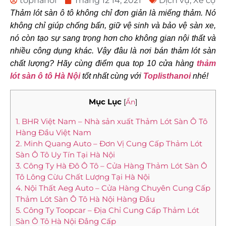
tophanoi
Tháng 12 14, 2021
Dịch vụ
,
Xe cộ
Thảm lót sàn ô tô không chỉ đơn giản là miếng thảm. Nó
không chỉ giúp chống bẩn, giữ vệ sinh và bảo vệ sàn xe,
nó còn tạo sự sang trọng hơn cho không gian nội thất và
nhiều công dụng khác. Vậy đâu là nơi bán thảm lót sàn
chất lượng? Hãy
cùng điểm qua top 10 cửa hàng
thảm
lót sàn ô tô Hà Nội
tốt nhất cùng với
Toplisthanoi
nhé!
Mục Lục
[
Ẩn
]
1. BHR Việt Nam – Nhà sản xuất Thảm Lót Sàn Ô Tô
Hàng Đầu Việt Nam
2. Minh Quang Auto – Đơn Vị Cung Cấp Thảm Lót
Sàn Ô Tô Uy Tín Tại Hà Nội
3. Công Ty Hà Đô Ô Tô – Cửa Hàng Thảm Lót Sàn Ô
Tô Lông Cừu Chất Lượng Tại Hà Nội
4. Nội Thất Aeg Auto – Cửa Hàng Chuyên Cung Cấp
Thảm Lót Sàn Ô Tô Hà Nội Hàng Đầu
5. Công Ty Toopcar – Địa Chỉ Cung Cấp Thảm Lót
Sàn Ô Tô Hà Nội Đẳng Cấp