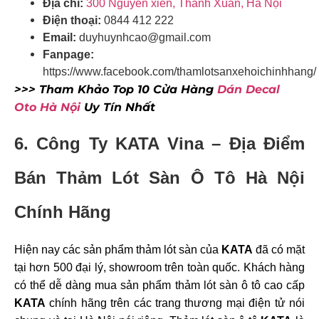
Địa chỉ:
300 Nguyễn xiển, Thanh Xuân, Hà Nộ
i
Điện thoại:
0844 412 222
Email:
duyhuynhcao@gmail.com
Fanpage:
https://www.facebook.com/thamlotsanxehoichinhhang/
>>> Tham Khảo Top 10 Cửa Hàng
Dán Decal
Oto Hà Nội
Uy Tín Nhất
6. Công Ty KATA Vina – Địa Điểm
Bán Thảm Lót Sàn Ô Tô Hà Nội
Chính Hãng
Hiện nay các sản phẩm thảm lót sàn của
KATA
đã có mặt
tại hơn 500 đại lý, showroom trên toàn quốc. Khách hàng
có thể dễ dàng mua sản phẩm thảm lót sàn ô tô cao cấp
KATA
chính hãng trên các trang thương mại điện tử nói