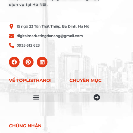
dịch vụ tại Hà Nội.
15 ngõ 23 Tôn Thất Thiệp, Ba Đình, Hà Nội
digitalmarketingdanang@gmail.com
0935 612 623
VỀ TOPLISTHANOI
CHUYÊN MỤC
Điều khoản sử dụng
CHÚNG NHẬN