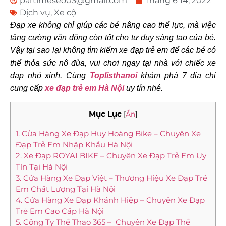
partimeseo03@gmail.com
Tháng 6 14, 2022
Dịch vụ
,
Xe cộ
Đạp xe không chỉ giúp các bé nâng cao thể lực, mà việc
tăng cường vận động còn tốt cho tư duy sáng tạo của bé.
Vậy tại sao lại không tìm kiếm xe đạp trẻ em để các bé có
thể thỏa sức nô đùa, vui chơi ngay tại nhà với chiếc xe
đạp nhỏ xinh. Cùng
Toplisthanoi
khám phá 7 địa chỉ
cung cấp
xe đạp trẻ em Hà Nội
uy tín nhé.
Mục Lục
[
Ẩn
]
1. Cửa Hàng Xe Đạp Huy Hoàng Bike – Chuyên Xe
Đạp Trẻ Em Nhập Khẩu Hà Nội
2. Xe Đạp ROYALBIKE – Chuyên Xe Đạp Trẻ Em Uy
Tín Tại Hà Nội
3. Cửa Hàng Xe Đạp Việt – Thương Hiệu Xe Đạp Trẻ
Em Chất Lượng Tại Hà Nội
4. Cửa Hàng Xe Đạp Khánh Hiệp – Chuyên Xe Đạp
Trẻ Em Cao Cấp Hà Nội
5. Công Ty Thể Thao 365 – Chuyên Xe Đạp Thể