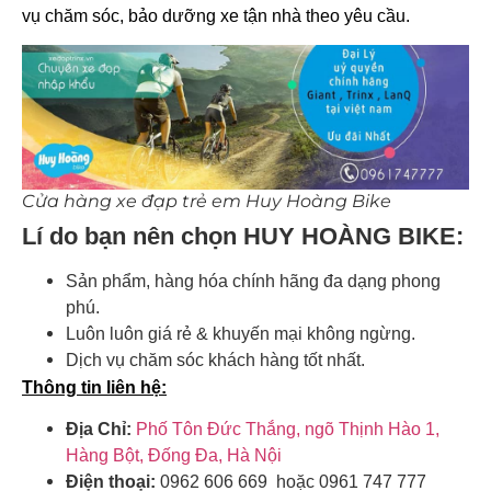
vụ chăm sóc, bảo dưỡng xe tận nhà theo yêu cầu.
Cửa hàng xe đạp trẻ em Huy Hoàng Bike
Lí do bạn nên chọn HUY HOÀNG BIKE:
Sản phẩm, hàng hóa chính hãng đa dạng phong
phú.
Luôn luôn giá rẻ & khuyến mại không ngừng.
Dịch vụ chăm sóc khách hàng tốt nhất.
Thông tin liên hệ:
Địa Chỉ:
Phố Tôn Đức Thắng, ngõ Thịnh Hào 1,
Hàng Bột, Đống Đa, Hà Nội
Điện thoại:
0962 606 669 hoặc 0961 747 777