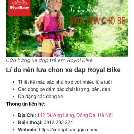
Cửa hàng xe đạp trẻ em Royal Bike
Lí do nên lựa chọn xe đạp Royal Bike
Thiết kế màu sắc phù hợp với nhiều lứa tuổi
Các dòng xe đảm bảo chất lượng, bền, đẹp
Đa dạng các dòng xe
Thông tin liên hệ:
Địa Chỉ:
142 Đường Láng, Đống Đa, Hà Nội
Điện thoại:
0912 293 224
Website:
https://xedaphoanggia.com/